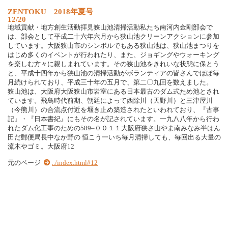
ZENTOKU 2018年夏号
12/20
地域貢献・地方創生活動拝見狭山池清掃活動私たち南河内金剛部会で
は、部会として平成二十六年六月から狭山池クリーンアクションに参加
しています。大阪狭山市のシンボルでもある狭山池は、狭山池まつりを
はじめ多くのイベントが行われたり、また、ジョギングやウォーキング
を楽しむ方々に親しまれています。その狭山池をきれいな状態に保とう
と、平成十四年から狭山池の清掃活動がボランティアの皆さんでほぼ毎
月続けられており、平成三十年の五月で、第二〇九回を数えました。
狭山池は、大阪府大阪狭山市岩室にある日本最古のダム式ため池とされ
ています。飛鳥時代前期、朝廷によって西除川（天野川）と三津屋川
（今熊川）の合流点付近を堰き止め築造されたといわれており、『古事
記』・『日本書紀』にもその名が記されています。一九八八年から行わ
れたダム化工事のための589–００１１大阪府狭さ山やま南みなみ半はん
田だ郵便局長中なか野の 恒こう一いち毎月清掃しても、毎回出る大量の
流木やゴミ。大阪府12
元のページ
../index.html#12